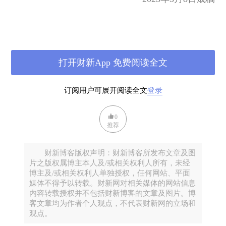
▼
限于时间，只讲两层意思。首先，精准把握习近平
打开财新App 免费阅读全文
总书记对湖北、武汉提出 “中部地区崛起的重要战
略支点” 的总定位。虽然其后具体展开了 “五个功
订阅用户可展开阅读全文
登录
能定位，但其中最为重要的是以科技创新引领产业
创新，加快发展新质生产力。
0
阿基米德有一句名言“给我一个支点，我能撬起整
推荐
个地球”。如果再追问一句：“重要战略支点”的支点
又在哪里？我以为无论是唯一，还是第一，结论都
财新博客版权声明：财新博客所发布文章及图
片之版权属博主本人及/或相关权利人所有，未经
是创新。从发展经济学来看，创新是后发国家跨
博主及/或相关权利人单独授权，任何网站、平面
越“中等收入陷阱”的“华山一条路”。从“百年未有之
媒体不得予以转载。财新网对相关媒体的网站信息
大变局”看，中美战略博弈和竞争甚至是对抗的最
内容转载授权并不包括财新博客的文章及图片。博
客文章均为作者个人观点，不代表财新网的立场和
终结局，也取决于谁的创新速度更快、质效更高。
观点。
其次，我在这里所强调的创新，是一个全面自主创