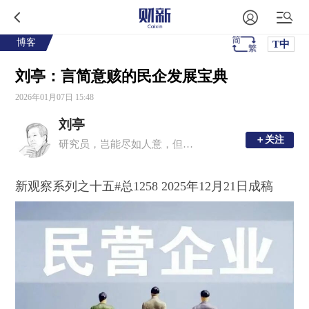
博客
T中
刘亭：言简意赅的民企发展宝典
2026年01月07日 15:48
刘亭
＋关注
＋关注
研究员，岂能尽如人意，但求无愧我心
新观察系列之十五#总1258 2025年12月21日成稿