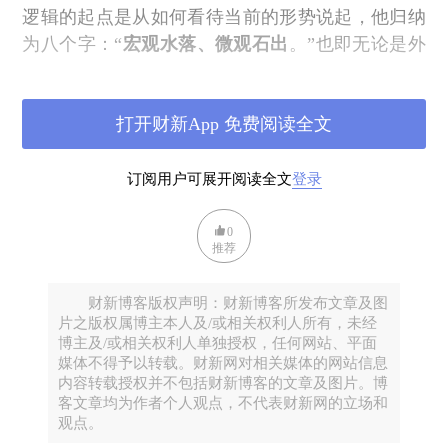
逻辑的起点是从如何看待当前的形势说起，他归纳
为八个字：“
宏观水落、微观石出
。”也即无论是外
部全球化进程受阻，地缘政治冲突加剧；还是内部
经济周期性、结构性矛盾凸显，新一轮产能过剩，
打开财新App 免费阅读全文
加之内外三年世纪疫情冲击，总之，经济增速下行
的压力越来越大，多年来顺风顺水的好日子到头
了，经济发展的总体势头回落，各方面困难加
订阅用户可展开阅读全文
登录
大，
“经济增长的整体水位下降。”
0
速度型效益流失
之后，就是企业经营的不断下滑、
推荐
步履维艰。资金拖欠、投资收缩、减员降薪，包括
关门歇业。“
大家的直接感受就是‘卷’，也就是形形
财新博客版权声明：财新博客所发布文章及图
色色的摩擦与冲突加剧。
”本来在宏观经济尚且一
片之版权属博主本人及/或相关权利人所有，未经
博主及/或相关权利人单独授权，任何网站、平面
马平川、高歌猛进之时都“不是问题的问题”，如今
媒体不得予以转载。财新网对相关媒体的网站信息
全部都显性化为性命交关的硬核问题。这就叫
“微
内容转载授权并不包括财新博客的文章及图片。博
观石出”，也“就是整体水位下来后，隐藏于水下
客文章均为作者个人观点，不代表财新网的立场和
观点。
的‘石头’暴露无遗”
。